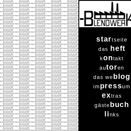
star
tseite
heft
das
on
k
takt
tor
au
en
blog
das we
press
im
um
ex
tras
buch
gäste
li
nks