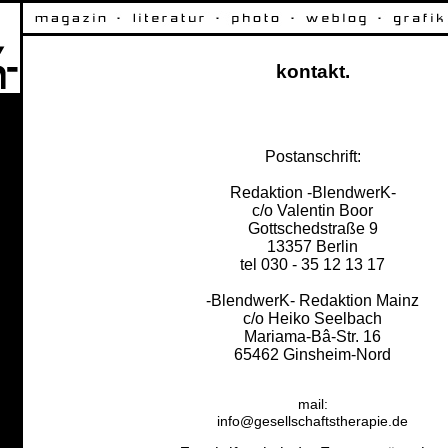
kontakt.
Postanschrift:
Redaktion -B
lendwer
K-
c/o Valentin Boor
Gottschedstraße 9
13357 Berlin
tel 030 - 35 12 13 17
-BlendwerK- Redaktion Mainz
c/o Heiko Seelbach
Mariama-Bâ-Str. 16
65462 Ginsheim-Nord
mail:
info@gesellschaftstherapie.de